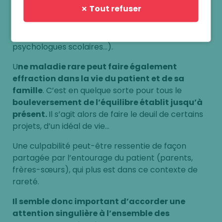
✗ Tout refuser
accompagnement plus proche du domicile
auprès de collègues libéraux, d’autres
structures de soins, de soutien
(CMP,
psychologues scolaires…).
U
ne maladie rare peut faire également
effraction dans la vie du patient et de sa
famille
. C’est en quelque sorte pour tous le
bouleversement de l’équilibre établit jusqu’à
présent.
Il s’agit alors de faire le deuil de certains
projets, d’un idéal de vie…
Une culpabilité peut-être ressentie de façon
partagée par l’entourage du patient (parents,
frères-sœurs), qui plus est dans ce contexte de
rareté.
Il semble donc important d’accorder une
attention singulière à l’ensemble des