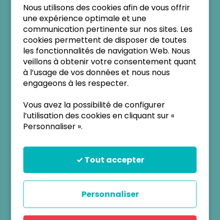
comme élève…avec cette maladie ?
Nous utilisons des cookies afin de vous offrir
une expérience optimale et une
Au travers de ce parcours médical, le patient doit,
communication pertinente sur nos sites. Les
en effet, continuer de se construire une image de
cookies permettent de disposer de toutes
soi suffisamment solide pour poursuivre son
les fonctionnalités de navigation Web. Nous
intégration dans la vie sociale et professionnelle.
veillons à obtenir votre consentement quant
à l’usage de vos données et nous nous
Un soutien psychologique ponctuel,
engageons à les respecter.
occasionnel ou plus régulier, permet de mettre
en forme ces questions, d’être accompagné
Vous avez la possibilité de configurer
pour les surmonter, les accepter et poursuivre
l’utilisation des cookies en cliquant sur «
ses projets.
Le psychologue adapte
Personnaliser ».
l’accompagnement proposé en fonction de la
demande, de l’âge du patient (enfant, adolescent,
✓ Tout accepter
adulte), du contexte de la rencontre. Il propose
des entretiens dans le cadre du parcours de soin
(Annuel, Bi-annuel, Trimestriel) ou bien des suivis
Personnaliser
plus réguliers en fonction de la demande et de la
disponibilité géographique du patient.
Il peut
également proposer des relais pour un