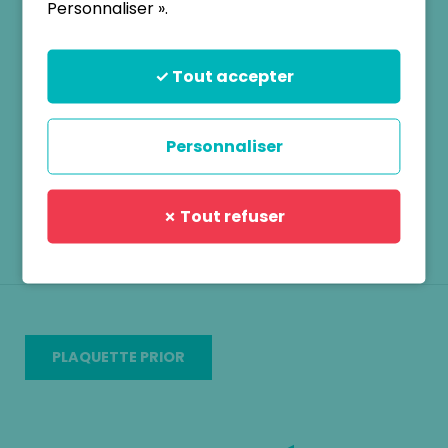
d’orientation des maladies rares et handicap
Personnaliser ».
rares, PRIOR.
Cette plateforme a pour objectif d’informer les
✓ Tout accepter
patients sur les maladies rares, d’orienter les
patients comme les professionnels de santé vers
les ressources de proximité et de coordonner les
Personnaliser
liens et les actions de coopération entre les
différents acteurs de la santé du médico-social,
de l’associatif et de l’éducation.
✗ Tout refuser
PLAQUETTE PRIOR