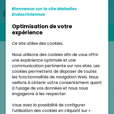
PRIOR
Bienvenue sur le site Maladies
Endocriniennes
Optimisation de votre
Accueil
Le Centre, ses affiliations et ses liens
expérience
PRIOR
Ce site utilise des cookies.
La Plateforme régionale
Nous utilisons des cookies afin de vous offrir
d'information et d'orientation
une expérience optimale et une
communication pertinente sur nos sites. Les
des maladies rares
cookies permettent de disposer de toutes
les fonctionnalités de navigation Web. Nous
veillons à obtenir votre consentement quant
à l’usage de vos données et nous nous
engageons à les respecter.
Au sein du CHU d’Angers, notre Centre TRH est
Vous avez la possibilité de configurer
adossé à la plateforme régionale d’information et
l’utilisation des cookies en cliquant sur «