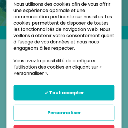
PATHOLOGIES
Nous utilisons des cookies afin de vous offrir
une expérience optimale et une
communication pertinente sur nos sites. Les
cookies permettent de disposer de toutes
les fonctionnalités de navigation Web. Nous
Accueil
Pathologies
Autres pathologies
veillons à obtenir votre consentement quant
à l’usage de vos données et nous nous
engageons à les respecter.
Autres pathologies prises en
charge conjointes avec
Vous avez la possibilité de configurer
l’utilisation des cookies en cliquant sur «
d’autres centres
Personnaliser ».
Résistance aux androgènes
✓ Tout accepter
Hyperplasie des surrénales
Syndrome de Turner
Panhypopituitarismes congénitaux
Personnaliser
Craniopharyngiomes