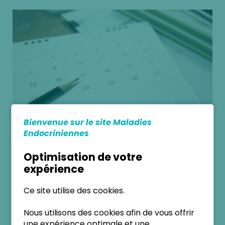
Bienvenue sur le site Maladies
Endocriniennes
Optimisation de votre
AGENDA
expérience
Agenda d'événements du CRMR-TRH
Ce site utilise des cookies.
EN SAVOIR PLUS
Nous utilisons des cookies afin de vous offrir
une expérience optimale et une