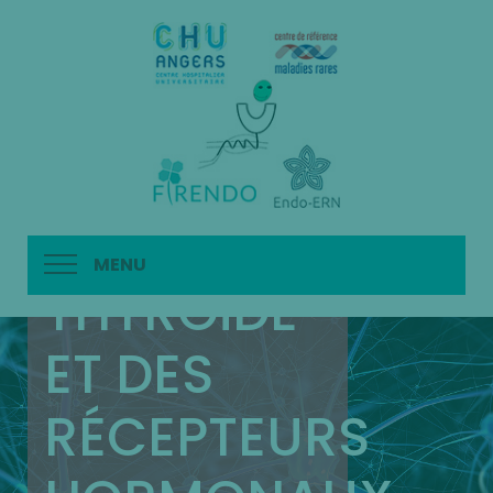
DES
MALADIES
RARES DE
LA
MENU
THYROÏDE
ET DES
RÉCEPTEURS