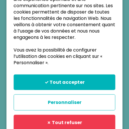
communication pertinente sur nos sites. Les
cookies permettent de disposer de toutes
les fonctionnalités de navigation Web. Nous
veillons à obtenir votre consentement quant
à l’usage de vos données et nous nous
engageons à les respecter.
Vous avez la possibilité de configurer
l’utilisation des cookies en cliquant sur «
Personnaliser ».
✓ Tout accepter
QUI SOMMES NOUS ?
Personnaliser
Le centre de référence des maladies rares de la
thyroïde et des récepteurs hormonaux (CRMR-
TRH) a été labélisé au cours du premier plan
✗ Tout refuser
maladies rares 2005-2008, et cette labellisation